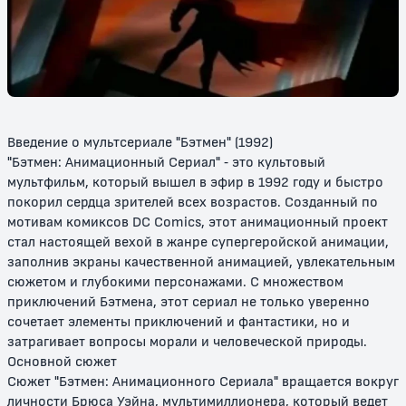
Бэтмен: Маска фантазма
Новые приключения Бэтмена
(1997)
0+
0+
Введение о мультсериале "Бэтмен" (1992)
"Бэтмен: Анимационный Сериал" - это культовый
мультфильм, который вышел в эфир в 1992 году и быстро
покорил сердца зрителей всех возрастов. Созданный по
мотивам комиксов DC Comics, этот анимационный проект
стал настоящей вехой в жанре супергеройской анимации,
заполнив экраны качественной анимацией, увлекательным
Бэтмен и Супермен
Бэтмэн и Мистер Фриз
сюжетом и глубокими персонажами. С множеством
приключений Бэтмена, этот сериал не только уверенно
12+
12+
сочетает элементы приключений и фантастики, но и
затрагивает вопросы морали и человеческой природы.
Основной сюжет
Сюжет "Бэтмен: Анимационного Сериала" вращается вокруг
личности Брюса Уэйна, мультимиллионера, который ведет