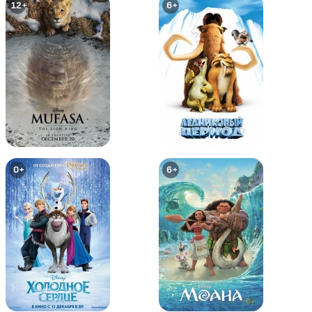
12+
6+
Бэтмен: Нападение на Аркхэм
Супермен/Бэтмен: Враги
общества
16+
12+
0+
6+
Супермен/Бэтмен: Апокалипсис
Бэтмен: Под красным колпаком
16+
12+