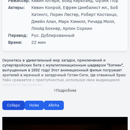
Режиссер:
Кевин Алтери, Бойд Керклэнд, Фрэнк Пор
Актеры:
Кевин Конрой, Ефрем Цимбалист мл., Боб
Хатингс, Лорен Лестер, Роберт Костанцо,
Джейн Алан, Марк Хэмилл, Ричард Молл,
Ллойд Бокнер, Арлин Соркин
Перевод:
Рус. Дублированный
Время:
22 мин
Окунитесь в удивительный мир загадок, приключений и
супергеройских битв с мультипликационным шедевром "Бэтмен",
выпущенным в 1992 году! Этот анимационный фильм погружает
зрителей в мрачный и загадочный Готэм-Сити, где отважный Брюс
Уэйн сражается с преступностью, используя свои выдающиеся
таланты и технологии.
Подробнее
"Бэтмен" стал настоящим культурным явлением, объединив в себе
элементы приключений, фантастики и боевика. В этом
увлекательном сюжете вы встретите самых известных врагов
Collaps
Holes
Alloha
Бэтмена, таких как Джокер и Женщина-кошка, которые создают
настоящую угрозу для города. Каждая сцена заполнена динамикой
и эмоциональным напряжением, что не оставит равнодушным ни
одного зрителя, будь то взрослый или ребенок.