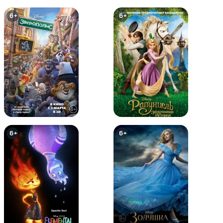
6+
6+
Бэтмен: Год первый
Темный рыцарь: Возрождение
легенды. Часть 1 / Бэтмен:
Возвращение Темного рыцаря,
Часть 1
12+
0+
6+
6+