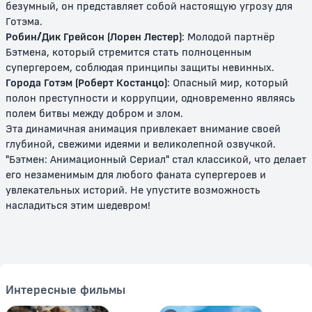
безумный, он представляет собой настоящую угрозу для
Готэма.
Робин/Дик Грейсон (Лорен Лестер)
: Молодой партнёр
Бэтмена, который стремится стать полноценным
супергероем, соблюдая принципы защиты невинных.
Города Готэм (Роберт Костанцо)
: Опасный мир, который
полон преступности и коррупции, одновременно являясь
полем битвы между добром и злом.
Эта динамичная анимация привлекает внимание своей
глубиной, свежими идеями и великолепной озвучкой.
Бэтмен против Дракулы
Бэтмен: Отвага и смелость
"Бэтмен: Анимационный Сериал" стал классикой, что делает
его незаменимым для любого фаната супергероев и
12+
14+
увлекательных историй. Не упустите возможность
насладиться этим шедевром!
Интересные фильмы