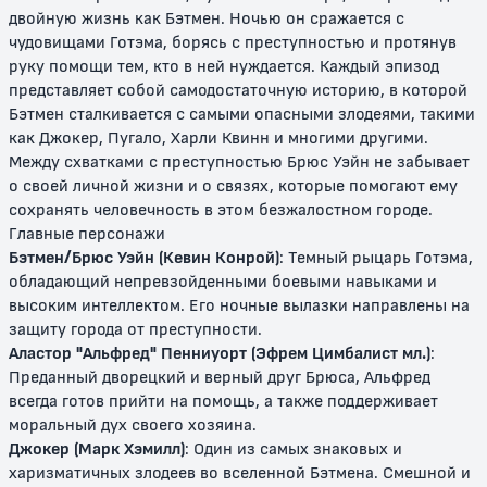
двойную жизнь как Бэтмен. Ночью он сражается с
чудовищами Готэма, борясь с преступностью и протянув
руку помощи тем, кто в ней нуждается. Каждый эпизод
представляет собой самодостаточную историю, в которой
Бэтмен сталкивается с самыми опасными злодеями, такими
Бэтмен будущего
Бэтмен будущего: Возвращение
как Джокер, Пугало, Харли Квинн и многими другими.
Джокера
Между схватками с преступностью Брюс Уэйн не забывает
о своей личной жизни и о связях, которые помогают ему
12+
0+
сохранять человечность в этом безжалостном городе.
Главные персонажи
Бэтмен/Брюс Уэйн (Кевин Конрой)
: Темный рыцарь Готэма,
обладающий непревзойденными боевыми навыками и
высоким интеллектом. Его ночные вылазки направлены на
защиту города от преступности.
Аластор "Альфред" Пенниуорт (Эфрем Цимбалист мл.)
:
Преданный дворецкий и верный друг Брюса, Альфред
всегда готов прийти на помощь, а также поддерживает
моральный дух своего хозяина.
Бэтмен: Тайна Бэтвумен
Бэтмен (2004)
Джокер (Марк Хэмилл)
: Один из самых знаковых и
харизматичных злодеев во вселенной Бэтмена. Смешной и
0+
6+