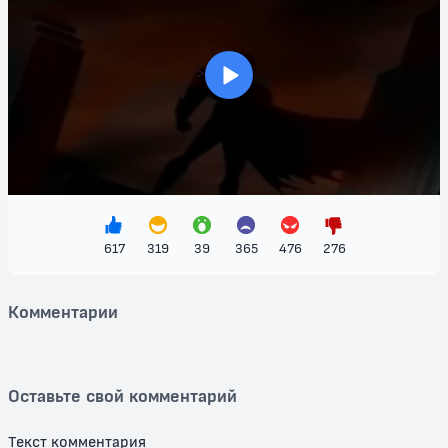
Этот мультфильм прекрасно сочетает в себе захватывающие
моменты, умные диалоги и глубину характеров, делая его
идеальным выбором для семейного просмотра. Ищете что-то, что
сможет увлечь всю семью? "Бэтмен" — это именно тот фильм,
>
который надолго запомнится вам и вашим близким, открывая
дверь в мир супергероев и невероятных приключений. Не упустите
возможность посмотреть этот легендарный мультфильм бесплатно
и насладиться великолепной анимацией и захватывающим
сюжетом!
617
319
39
365
476
276
Комментарии
Оставьте свой комментарий
Текст комментария