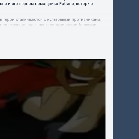
мене и его верном помощнике Робине, которые
к герои сталкиваются с культовыми противниками,
Эти приключения насыщены динамичными боевыми
зрослых.
 и захватывающим музыкальным сопровождением,
ться прошлыми приключениями любимого супергероя.