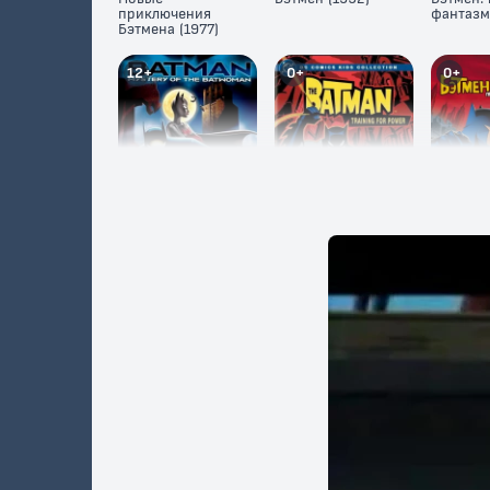
приключения
фантазм
Бэтмена (1977)
12+
0+
0+
Бэтмен: Тайна
Бэтмен (2004)
Бэтмен 
Бэтвумен
Дракул
16+
12+
12+