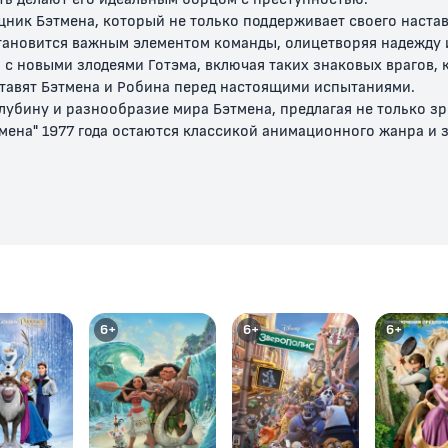
ник Бэтмена, который не только поддерживает своего настав
становится важным элементом команды, олицетворяя надежду 
 с новыми злодеями Готэма, включая таких знаковых врагов, 
тавят Бэтмена и Робина перед настоящими испытаниями.
лубину и разнообразие мира Бэтмена, предлагая не только з
тмена" 1977 года остаются классикой анимационного жанра и
против
Бэтмен: Тихо!
Бэтмен: Смерть в
Бэтмен: Ду
ек-
семье
дракона
6+
14+
12+
6+
6+
6+
 Карающий
Весёлый
Бэтмен:
Бэтмен-ни