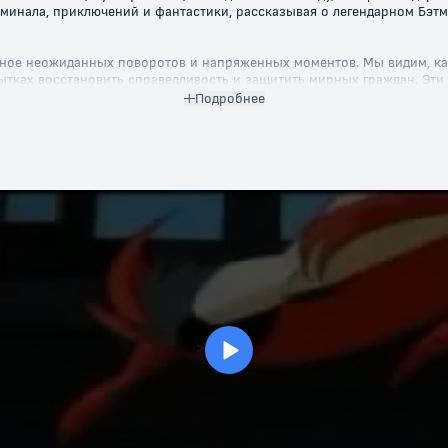
минала, приключений и фантастики, рассказывая о легендарном Бэт
лное неожиданных поворотов и напряженных моментов. Мы видим, ка
пытках восстановить справедливость и защитить мирных граждан. 
юмора, что делает их привлекательными как для детей, так и для в
Подробнее
кальным стилем и живой анимацией, запоминающимися персонажами
 упустите шанс окунуться в эту увлекательную вселенную и наслади
атно и откройте для себя мир, где добро всегда побеждает зло!
>