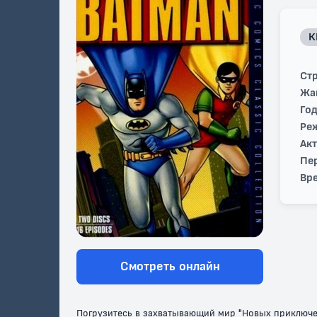
К
Стр
Жа
Год
Ре
Ак
Пе
Вре
Смотреть онлайн
Погрузитесь в захватывающий мир "Новых приключен