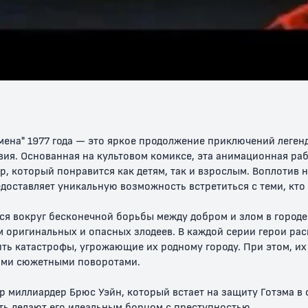
рыцарь:
Берегитесь
Бэтмен: Рыцарь
Сын Бэтме
дение
Бэтмена
Готэма
 Часть 2 /
щение
 рыцаря,
12+
6+
12+
ена" 1977 года — это яркое продолжение приключений легенд
вия. Основанная на культовом комиксе, эта анимационная раб
, который понравится как детям, так и взрослым. Воплотив 
ставляет уникальную возможность встретиться с теми, кто с
я вокруг бесконечной борьбы между добром и злом в городе
м оригинальных и опасных злодеев. В каждой серии герои р
 Дурная
Безграничный
Бэтмен:
Бэтмен и Х
ть катастрофы, угрожающие их родному городу. При этом, 
Бэтмен: Роботы
Возвращение
Квинн
ми сюжетными поворотами.
против мутантов
рыцарей в масках
р миллиардер Брюс Уэйн, который встает на защиту Готэма в 
12+
12+
18+
ть делают его идеальным борцом с преступностью.