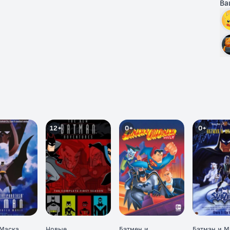
Ва
12+
0+
0+
 Маска
Новые
Бэтмен и
Бэтмэн и М