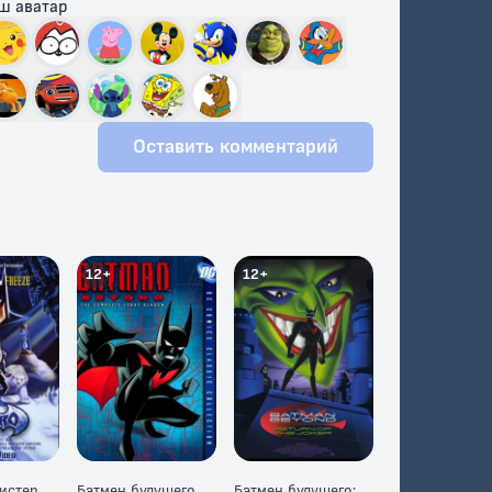
ш аватар
Оставить комментарий
12+
12+
истер
Бэтмен будущего
Бэтмен будущего: