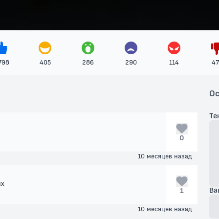
798
405
286
290
114
47
Ос
Те
0
10 месяцев назад
их
Ва
1
10 месяцев назад