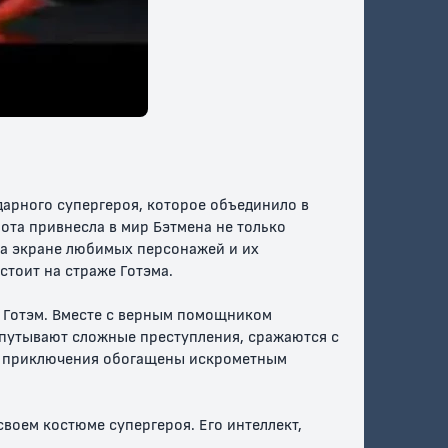
на
Бэтмен против
Безграничный
Робина
Бэтмен: Животные
инстинкты
12+
16+
арного супергероя, которое объединило в
ота привнесла в мир Бэтмена не только
на экране любимых персонажей и их
тоит на страже Готэма.
 Готэм. Вместе с верным помощником
аспутывают сложные преступления, сражаются с
арли
Бэтмен против
Бэтмен: Готэм в
их приключения обогащены искрометным
Двуликого
газовом свете
своем костюме супергероя. Его интеллект,
18+
18+