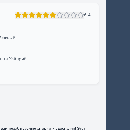
6.4
убежный
енни Уэйнриб
 вам незабываемые эмоции и адреналин! Этот