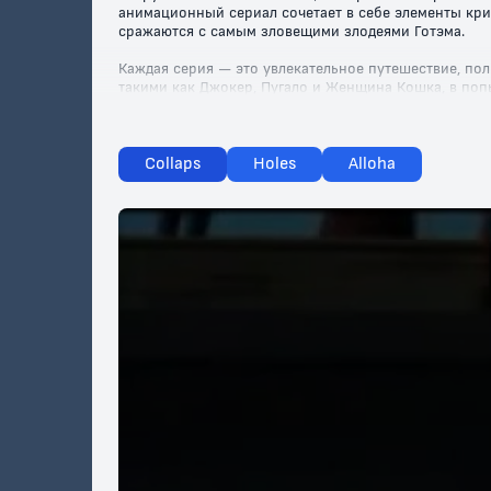
анимационный сериал сочетает в себе элементы кри
сражаются с самым зловещими злодеями Готэма.
Каждая серия — это увлекательное путешествие, по
такими как Джокер, Пугало и Женщина Кошка, в по
сценами, захватывающими сюжетами и даже щепоткой 
"Новые приключения Бэтмена" были созданы с уни
которое создает атмосферу настоящего комикса. Не
Collaps
Holes
Alloha
Смотрите "Новые приключения Бэтмена" онлайн беспл