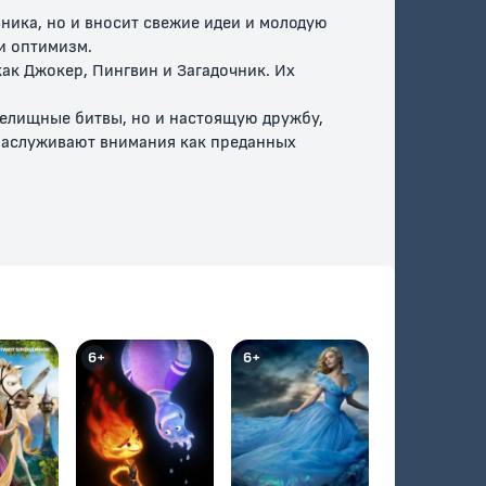
ника, но и вносит свежие идеи и молодую
и оптимизм.
как Джокер, Пингвин и Загадочник. Их
релищные битвы, но и настоящую дружбу,
 заслуживают внимания как преданных
ша
Бэтмен: Долгий
Бэтмен: Долгий
Хэллоуин. Часть 1
Хэллоуин. Часть 2
6+
6+
ндзя