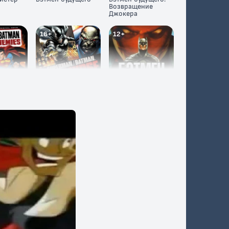
Возвращение
Джокера
16+
12+
этмен:
Супермен/Бэтмен:
Бэтмен: Под
ства
Апокалипсис
красным
колпаком
12+
12+