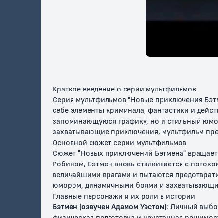
Бэтмен: Год
Темный рыцарь:
Темный 
первый
Возрождение
Возрож
легенды. Часть 1 /
легенды.
Бэтмен:
Бэтмен:
Возвращение
Возвра
Темного рыцаря,
Темного
12+
16+
12+
Часть 1
Часть 2
Краткое введение о серии мультфильмов
Серия мультфильмов "Новые приключения Бэтм
себе элементы криминала, фантастики и дейст
запоминающуюся графику, но и стильный юмор
захватывающие приключения, мультфильм предо
Основной сюжет серии мультфильмов
Сюжет "Новых приключений Бэтмена" вращаетс
Робином, Бэтмен вновь сталкивается с потоко
Бэтмен:
Бэтмен:
Бэтмен:
величайшими врагами и пытаются предотврати
Нашествие
Убийственная
кровь
юмором, динамичными боями и захватывающи
монстров
шутка
Главные персонажи и их роли в истории
Бэтмен (озвучен Адамом Уэстом)
: Личный выбо
16+
16+
12+
физическая подготовка и неустанная решимос