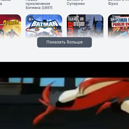
а
приключения
Супермен
Фриз
Бэтмена (1997)
6+
12+
14+
Показать больше
против
Бэтмен: Отвага и
Бэтмен:
Супермен/Б
ы
смелость
Нападение на
Враги обще
Аркхэм
0+
12+
12+