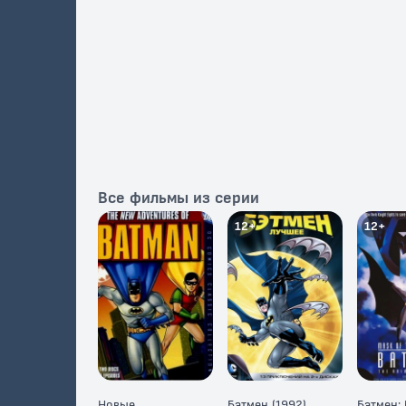
Все фильмы из серии
12+
12+
Новые
Бэтмен (1992)
Бэтмен: