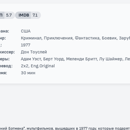
П
5.7
IMDB
7.1
ана:
США
нр:
Криминал, Приключения, Фантастика, Боевик, Зар
:
1977
жиссер:
Дон Тоуслей
теры:
Адам Уэст, Берт Уорд, Меленди Бритт, Лу Шаймер, Л
ревод:
2x2, Eng.Original
мя:
30 мин
ий Бэтмена", мультфильмов, вышедших в 1977 году, которые подарят