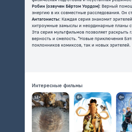
Робин (озвучен Бёртом Уордом)
: Верный помощ
энергию в их совместные расследования. Он 
Антагонисты
: Каждая серия знакомит зрителей
хитроумные замыслы и неординарные планы с
Эта серия мультфильмов позволяет раскрыть г
верность и смелость. "Новые приключения Бэ
поклонников комиксов, так и новых зрителей.
Бэтмен-ниндзя
Бэтвумен
Бэтмен 
Черепаш
ниндзя
12+
16+
16+
Интересные фильмы
12+
6+
0+
Бэтмен и
Бэтколёса
Бэтмен: