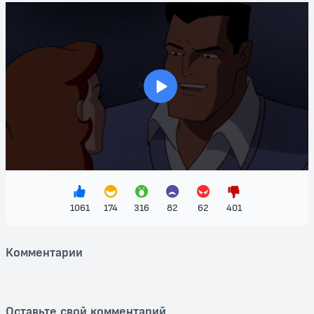
персонажи, динамичные сражения и завораживающая анимация
делают этот фильм настоящим сокровищем для поклонников как
Бэтмена, так и всего мира комиксов.
"Бэтмен: Маска Фантазма" — это не просто детский мультфильм,
это увлекательная сказка о борьбе добра со злом, о внутренней
силе и выборе, который принимает каждый из нас. Его уникальная
>
атмосфера и захватывающий сюжет идеально подходят для
семейного просмотра, делая вечер в компании Бэтмена
незабываемым. Откройте для себя мир волнующих приключений и
участвуйте в борьбе за справедливость вместе с Темным Рыцарем!
Не упустите возможность посмотреть высококачественный
анимационный фильм, который покорил сердца зрителей по
всему миру!
1061
174
316
82
62
401
Комментарии
Оставьте свой комментарий