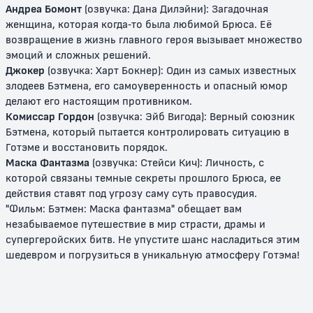
Бэтмен: Тайна Бэтвумен
Бэтмен (2004)
Андреа Бомонт
(озвучка: Дана Дилэйни): Загадочная
женщина, которая когда-то была любимой Брюса. Её
0+
6+
возвращение в жизнь главного героя вызывает множество
эмоций и сложных решений.
Джокер
(озвучка: Харт Бокнер): Один из самых известных
злодеев Бэтмена, его самоуверенность и опасный юмор
делают его настоящим противником.
Комиссар Гордон
(озвучка: Эйб Вигода): Верный союзник
Бэтмена, который пытается контролировать ситуацию в
Готэме и восстановить порядок.
Маска Фантазма
(озвучка: Стейси Кич): Личность, с
которой связаны темные секреты прошлого Брюса, ее
Бэтмен против Дракулы
Бэтмен: Отвага и смелость
действия ставят под угрозу саму суть правосудия.
"Фильм: Бэтмен: Маска фантазма" обещает вам
12+
14+
незабываемое путешествие в мир страсти, драмы и
супергеройских битв. Не упустите шанс насладиться этим
шедевром и погрузиться в уникальную атмосферу Готэма!