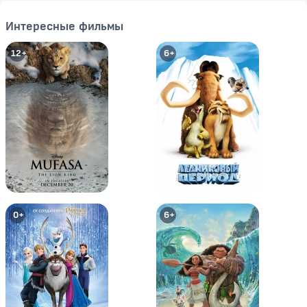
Интересные фильмы
12+
6+
Бэтмен: Нападение на Аркхэм
Супермен/Бэтмен: Враги
общества
16+
12+
0+
6+
Супермен/Бэтмен: Апокалипсис
Бэтмен: Под красным колпаком
16+
12+