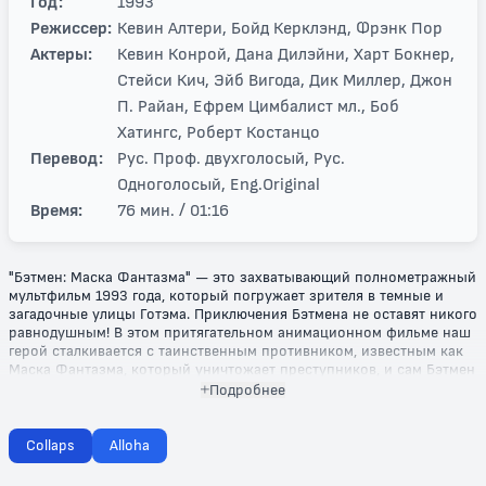
Год:
1993
Режиссер:
Кевин Алтери, Бойд Керклэнд, Фрэнк Пор
Актеры:
Кевин Конрой, Дана Дилэйни, Харт Бокнер,
Стейси Кич, Эйб Вигода, Дик Миллер, Джон
П. Райан, Ефрем Цимбалист мл., Боб
Хатингс, Роберт Костанцо
Перевод:
Рус. Проф. двухголосый, Рус.
Одноголосый, Eng.Original
Время:
76 мин. / 01:16
"Бэтмен: Маска Фантазма" — это захватывающий полнометражный
мультфильм 1993 года, который погружает зрителя в темные и
загадочные улицы Готэма. Приключения Бэтмена не оставят никого
равнодушным! В этом притягательном анимационном фильме наш
герой сталкивается с таинственным противником, известным как
Маска Фантазма, который уничтожает преступников, и сам Бэтмен
оказывается под ударом подозрений. Кому можно доверять в этом
Подробнее
мире, полном уловок и обмана?
В центре сюжета стоят не только битвы со злодеями, но и
Collaps
Alloha
трогательная история любви, которая наглядно показывает, как
прошлое Бэтмена продолжает влиять на его настоящее. Яркие