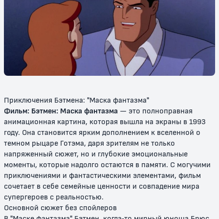
Бэтмен: Маска фантазма
Новые приключения Бэтмена
(1997)
0+
0+
Приключения Бэтмена: "Маска фантазма"
Фильм: Бэтмен: Маска фантазма
— это полноправная
анимационная картина, которая вышла на экраны в 1993
году. Она становится ярким дополнением к вселенной о
темном рыцаре Готэма, даря зрителям не только
напряженный сюжет, но и глубокие эмоциональные
моменты, которые надолго остаются в памяти. С могучими
Бэтмен и Супермен
Бэтмэн и Мистер Фриз
приключениями и фантастическими элементами, фильм
сочетает в себе семейные ценности и совпадение мира
12+
12+
супергероев с реальностью.
Основной сюжет без спойлеров
В "Маске фантазма" Бэтмен, когда-то мирный юноша Брюс