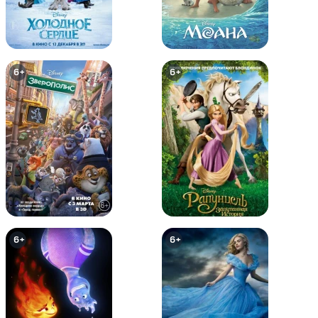
6+
6+
Бэтмен: Год первый
Темный рыцарь: Возрождение
легенды. Часть 1 / Бэтмен:
Возвращение Темного рыцаря,
Часть 1
12+
0+
6+
6+