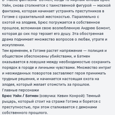
Уэйн, снова столкнется с таинственной фигурой — маской
фантазма, которая начинает устранять преступников в
Готэме с сразительной жестокостью. Параллельно с
охотой на злодеев, Брюс погружается в собственное
прошлое, вспоминая свою возлюбленную Андрею Бомонт,
которая до сих пор терзает его душу. Эта обостренная
драма поднимает множество вопросов о любви, утрате и
Бэтмен будущего
Бэтмен будущего: Возвращение
искуплении.
Джокера
Тем временем, в Готэме растет напряжение — полиция и
обществом обеспокоены убийствами, и Бэтмен
12+
0+
оказывается в ловушке между необходимостью сохранить
порядок в городе и личными чувствами. Множество интриг
и неожиданных поворотов заставляют героя принимать
трудные решения, и начинается настоящая охота на
злодея, который желает отомстить за прошлое.
Главные персонажи
Брюс Уэйн / Бэтмен
(озвучка: Кевин Конрой): Темный
рыцарь, который стоит на страже Готэма и борется с
преступностью, при этом сталкивается с демонами
собственного прошлого.